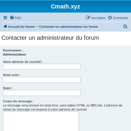
Cmath.xyz
FAQ
Inscription
Connexion
R
Accueil du forum
Contacter un administrateur du forum
e
Contacter un administrateur du forum
c
h
Destinataire :
Administrateur
e
r
Votre adresse de courriel :
c
Votre nom :
h
e
Sujet :
r
Corps du message :
Le message sera envoyé en texte brut, sans balise HTML ou BBCode. L’adresse de
retour du message correspond à votre adresse de courriel.