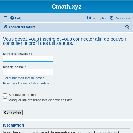
Cmath.xyz
FAQ
Inscription
Connexion
R
Accueil du forum
e
Vous devez vous inscrire et vous connecter afin de pouvoir
c
consulter le profil des utilisateurs.
h
Nom d’utilisateur :
e
r
Mot de passe :
c
h
J’ai oublié mon mot de passe
Renvoyer le courriel d’activation
e
r
Se souvenir de moi
Masquer ma présence lors de cette session
INSCRIPTION
Vous devez être inscrit avant de pouvoir vous connecter. L’inscription est