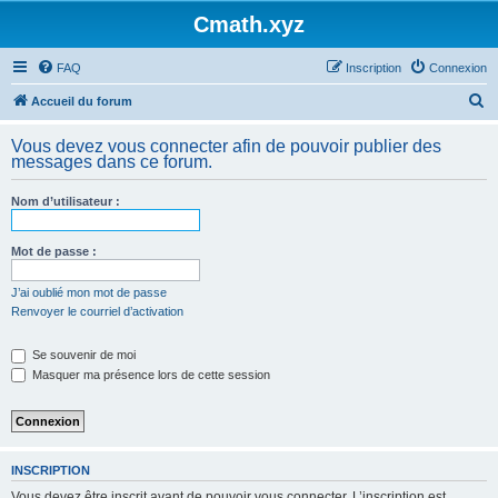
Cmath.xyz
FAQ
Inscription
Connexion
R
Accueil du forum
e
Vous devez vous connecter afin de pouvoir publier des
c
messages dans ce forum.
h
Nom d’utilisateur :
e
r
Mot de passe :
c
h
J’ai oublié mon mot de passe
Renvoyer le courriel d’activation
e
r
Se souvenir de moi
Masquer ma présence lors de cette session
INSCRIPTION
Vous devez être inscrit avant de pouvoir vous connecter. L’inscription est