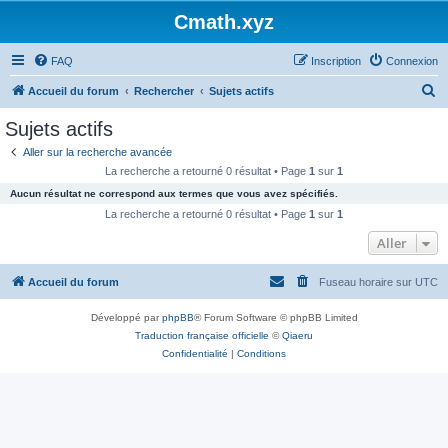
Cmath.xyz
FAQ
Inscription
Connexion
R
Accueil du forum
Rechercher
Sujets actifs
e
Sujets actifs
c
Aller sur la recherche avancée
h
La recherche a retourné 0 résultat • Page
1
sur
1
e
Aucun résultat ne correspond aux termes que vous avez spécifiés.
r
La recherche a retourné 0 résultat • Page
1
sur
1
c
Aller
h
Accueil du forum
Fuseau horaire sur
UTC
e
r
Développé par
phpBB
® Forum Software © phpBB Limited
Traduction française officielle
©
Qiaeru
Confidentialité
|
Conditions