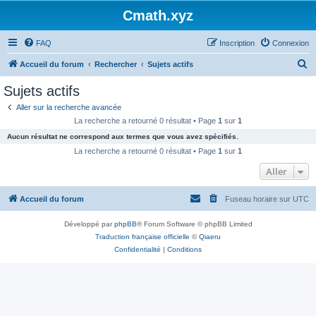
Cmath.xyz
FAQ
Inscription
Connexion
R
Accueil du forum
Rechercher
Sujets actifs
e
Sujets actifs
c
Aller sur la recherche avancée
h
La recherche a retourné 0 résultat • Page
1
sur
1
e
Aucun résultat ne correspond aux termes que vous avez spécifiés.
r
La recherche a retourné 0 résultat • Page
1
sur
1
c
Aller
h
Accueil du forum
Fuseau horaire sur
UTC
e
r
Développé par
phpBB
® Forum Software © phpBB Limited
Traduction française officielle
©
Qiaeru
Confidentialité
|
Conditions