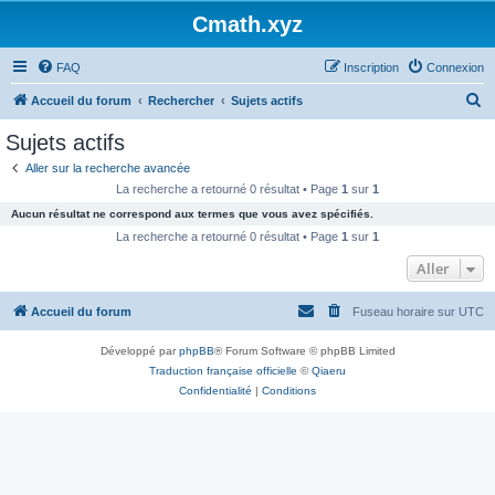
Cmath.xyz
FAQ
Inscription
Connexion
R
Accueil du forum
Rechercher
Sujets actifs
e
Sujets actifs
c
Aller sur la recherche avancée
h
La recherche a retourné 0 résultat • Page
1
sur
1
e
Aucun résultat ne correspond aux termes que vous avez spécifiés.
r
La recherche a retourné 0 résultat • Page
1
sur
1
c
Aller
h
Accueil du forum
Fuseau horaire sur
UTC
e
r
Développé par
phpBB
® Forum Software © phpBB Limited
Traduction française officielle
©
Qiaeru
Confidentialité
|
Conditions