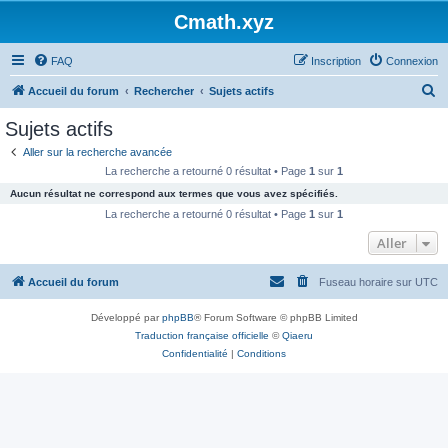
Cmath.xyz
FAQ
Inscription
Connexion
R
Accueil du forum
Rechercher
Sujets actifs
e
Sujets actifs
c
Aller sur la recherche avancée
h
La recherche a retourné 0 résultat • Page
1
sur
1
e
Aucun résultat ne correspond aux termes que vous avez spécifiés.
r
La recherche a retourné 0 résultat • Page
1
sur
1
c
Aller
h
Accueil du forum
Fuseau horaire sur
UTC
e
r
Développé par
phpBB
® Forum Software © phpBB Limited
Traduction française officielle
©
Qiaeru
Confidentialité
|
Conditions