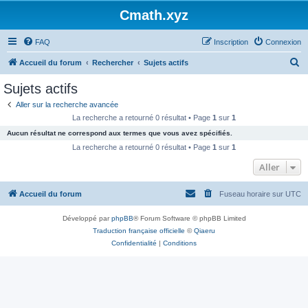
Cmath.xyz
FAQ
Inscription
Connexion
R
Accueil du forum
Rechercher
Sujets actifs
e
Sujets actifs
c
Aller sur la recherche avancée
h
La recherche a retourné 0 résultat • Page
1
sur
1
e
Aucun résultat ne correspond aux termes que vous avez spécifiés.
r
La recherche a retourné 0 résultat • Page
1
sur
1
c
Aller
h
Accueil du forum
Fuseau horaire sur
UTC
e
r
Développé par
phpBB
® Forum Software © phpBB Limited
Traduction française officielle
©
Qiaeru
Confidentialité
|
Conditions