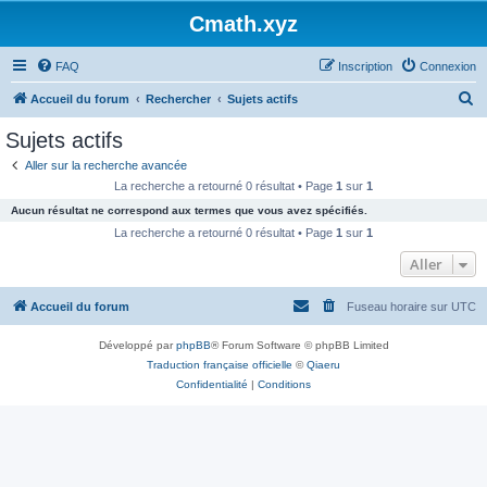
Cmath.xyz
FAQ
Inscription
Connexion
R
Accueil du forum
Rechercher
Sujets actifs
e
Sujets actifs
c
Aller sur la recherche avancée
h
La recherche a retourné 0 résultat • Page
1
sur
1
e
Aucun résultat ne correspond aux termes que vous avez spécifiés.
r
La recherche a retourné 0 résultat • Page
1
sur
1
c
Aller
h
Accueil du forum
Fuseau horaire sur
UTC
e
r
Développé par
phpBB
® Forum Software © phpBB Limited
Traduction française officielle
©
Qiaeru
Confidentialité
|
Conditions