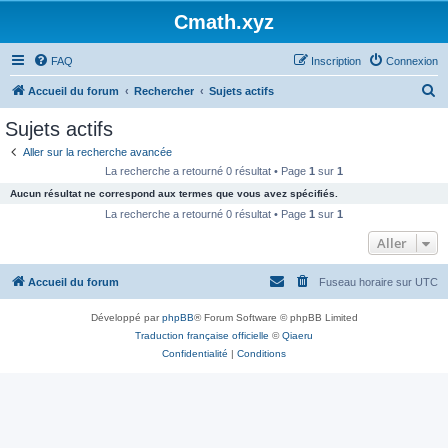
Cmath.xyz
FAQ
Inscription
Connexion
R
Accueil du forum
Rechercher
Sujets actifs
e
Sujets actifs
c
Aller sur la recherche avancée
h
La recherche a retourné 0 résultat • Page
1
sur
1
e
Aucun résultat ne correspond aux termes que vous avez spécifiés.
r
La recherche a retourné 0 résultat • Page
1
sur
1
c
Aller
h
Accueil du forum
Fuseau horaire sur
UTC
e
r
Développé par
phpBB
® Forum Software © phpBB Limited
Traduction française officielle
©
Qiaeru
Confidentialité
|
Conditions