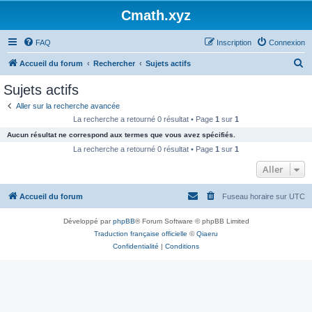
Cmath.xyz
FAQ
Inscription
Connexion
R
Accueil du forum
Rechercher
Sujets actifs
e
Sujets actifs
c
Aller sur la recherche avancée
h
La recherche a retourné 0 résultat • Page
1
sur
1
e
Aucun résultat ne correspond aux termes que vous avez spécifiés.
r
La recherche a retourné 0 résultat • Page
1
sur
1
c
Aller
h
Accueil du forum
Fuseau horaire sur
UTC
e
r
Développé par
phpBB
® Forum Software © phpBB Limited
Traduction française officielle
©
Qiaeru
Confidentialité
|
Conditions