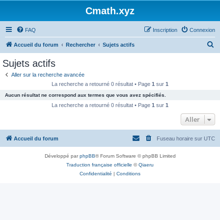
Cmath.xyz
FAQ
Inscription
Connexion
R
Accueil du forum
Rechercher
Sujets actifs
e
Sujets actifs
c
Aller sur la recherche avancée
h
La recherche a retourné 0 résultat • Page
1
sur
1
e
Aucun résultat ne correspond aux termes que vous avez spécifiés.
r
La recherche a retourné 0 résultat • Page
1
sur
1
c
Aller
h
Accueil du forum
Fuseau horaire sur
UTC
e
r
Développé par
phpBB
® Forum Software © phpBB Limited
Traduction française officielle
©
Qiaeru
Confidentialité
|
Conditions