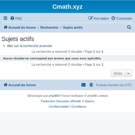
Cmath.xyz
FAQ
Inscription
Connexion
R
Accueil du forum
Rechercher
Sujets actifs
e
Sujets actifs
c
Aller sur la recherche avancée
h
La recherche a retourné 0 résultat • Page
1
sur
1
e
Aucun résultat ne correspond aux termes que vous avez spécifiés.
r
La recherche a retourné 0 résultat • Page
1
sur
1
c
Aller
h
Accueil du forum
Fuseau horaire sur
UTC
e
r
Développé par
phpBB
® Forum Software © phpBB Limited
Traduction française officielle
©
Qiaeru
Confidentialité
|
Conditions