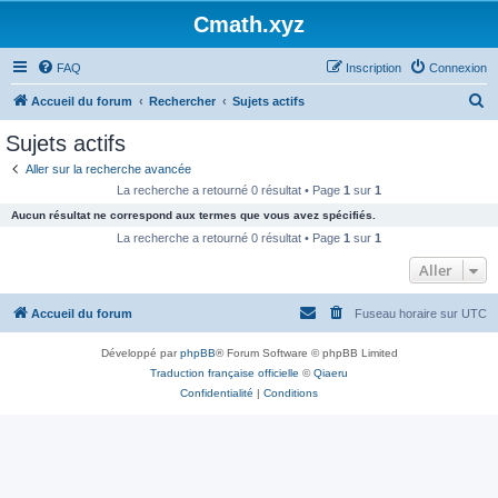
Cmath.xyz
FAQ
Inscription
Connexion
R
Accueil du forum
Rechercher
Sujets actifs
e
Sujets actifs
c
Aller sur la recherche avancée
h
La recherche a retourné 0 résultat • Page
1
sur
1
e
Aucun résultat ne correspond aux termes que vous avez spécifiés.
r
La recherche a retourné 0 résultat • Page
1
sur
1
c
Aller
h
Accueil du forum
Fuseau horaire sur
UTC
e
r
Développé par
phpBB
® Forum Software © phpBB Limited
Traduction française officielle
©
Qiaeru
Confidentialité
|
Conditions