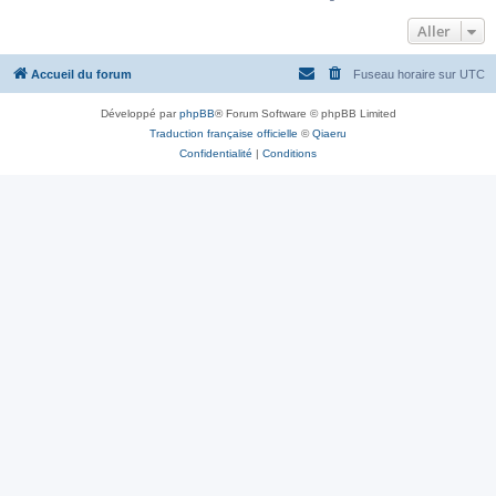
Aller
Accueil du forum
Fuseau horaire sur
UTC
Développé par
phpBB
® Forum Software © phpBB Limited
Traduction française officielle
©
Qiaeru
Confidentialité
|
Conditions