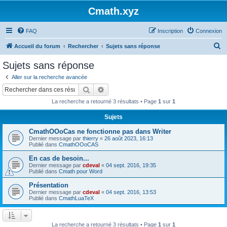
Cmath.xyz
FAQ
Inscription
Connexion
R
Accueil du forum
Rechercher
Sujets sans réponse
e
Sujets sans réponse
c
Aller sur la recherche avancée
h
Rechercher
Recherche avancée
e
La recherche a retourné 3 résultats • Page
1
sur
1
r
Sujets
c
CmathOOoCas ne fonctionne pas dans Writer
h
Dernier message par
thierry
«
26 août 2023, 16:13
e
Publié dans
CmathOOoCAS
r
En cas de besoin...
Dernier message par
cdeval
«
04 sept. 2016, 19:35
Publié dans
Cmath pour Word
Présentation
Dernier message par
cdeval
«
04 sept. 2016, 13:53
Publié dans
CmathLuaTeX
La recherche a retourné 3 résultats • Page
1
sur
1