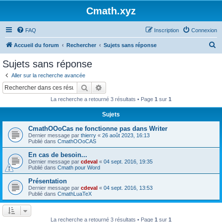
Cmath.xyz
FAQ
Inscription
Connexion
R
Accueil du forum
Rechercher
Sujets sans réponse
e
Sujets sans réponse
c
Aller sur la recherche avancée
h
Rechercher
Recherche avancée
e
La recherche a retourné 3 résultats • Page
1
sur
1
r
Sujets
c
CmathOOoCas ne fonctionne pas dans Writer
h
Dernier message par
thierry
«
26 août 2023, 16:13
e
Publié dans
CmathOOoCAS
r
En cas de besoin...
Dernier message par
cdeval
«
04 sept. 2016, 19:35
Publié dans
Cmath pour Word
Présentation
Dernier message par
cdeval
«
04 sept. 2016, 13:53
Publié dans
CmathLuaTeX
La recherche a retourné 3 résultats • Page
1
sur
1