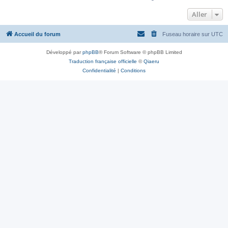
Aller
Accueil du forum
Fuseau horaire sur
UTC
Développé par
phpBB
® Forum Software © phpBB Limited
Traduction française officielle
©
Qiaeru
Confidentialité
|
Conditions