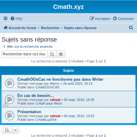
Cmath.xyz
FAQ
Inscription
Connexion
R
Accueil du forum
Rechercher
Sujets sans réponse
e
Sujets sans réponse
c
Aller sur la recherche avancée
h
Rechercher
Recherche avancée
e
La recherche a retourné 3 résultats • Page
1
sur
1
r
Sujets
c
CmathOOoCas ne fonctionne pas dans Writer
h
Dernier message par
thierry
«
26 août 2023, 16:13
e
Publié dans
CmathOOoCAS
r
En cas de besoin...
Dernier message par
cdeval
«
04 sept. 2016, 19:35
Publié dans
Cmath pour Word
Présentation
Dernier message par
cdeval
«
04 sept. 2016, 13:53
Publié dans
CmathLuaTeX
La recherche a retourné 3 résultats • Page
1
sur
1