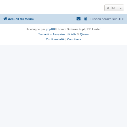
Aller
Accueil du forum
Fuseau horaire sur
UTC
Développé par
phpBB
® Forum Software © phpBB Limited
Traduction française officielle
©
Qiaeru
Confidentialité
|
Conditions