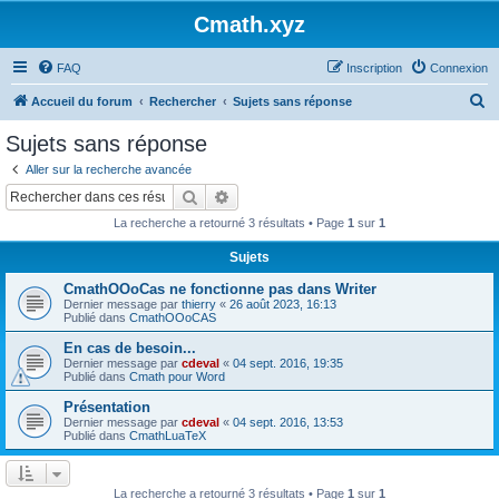
Cmath.xyz
FAQ
Inscription
Connexion
R
Accueil du forum
Rechercher
Sujets sans réponse
e
Sujets sans réponse
c
Aller sur la recherche avancée
h
Rechercher
Recherche avancée
e
La recherche a retourné 3 résultats • Page
1
sur
1
r
Sujets
c
CmathOOoCas ne fonctionne pas dans Writer
h
Dernier message par
thierry
«
26 août 2023, 16:13
e
Publié dans
CmathOOoCAS
r
En cas de besoin...
Dernier message par
cdeval
«
04 sept. 2016, 19:35
Publié dans
Cmath pour Word
Présentation
Dernier message par
cdeval
«
04 sept. 2016, 13:53
Publié dans
CmathLuaTeX
La recherche a retourné 3 résultats • Page
1
sur
1