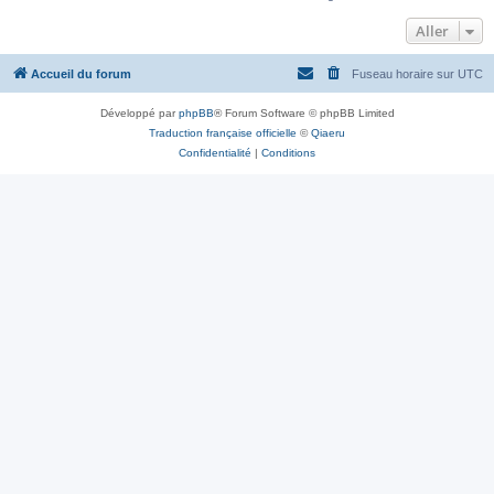
Aller
Accueil du forum
Fuseau horaire sur
UTC
Développé par
phpBB
® Forum Software © phpBB Limited
Traduction française officielle
©
Qiaeru
Confidentialité
|
Conditions