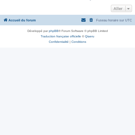
Aller
Accueil du forum
Fuseau horaire sur
UTC
Développé par
phpBB
® Forum Software © phpBB Limited
Traduction française officielle
©
Qiaeru
Confidentialité
|
Conditions