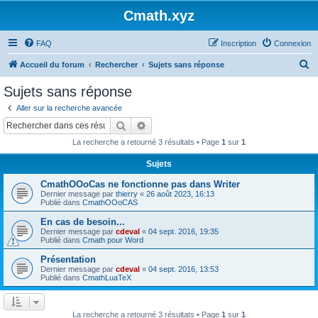
Cmath.xyz
FAQ
Inscription
Connexion
R
Accueil du forum
Rechercher
Sujets sans réponse
e
Sujets sans réponse
c
Aller sur la recherche avancée
h
Rechercher
Recherche avancée
e
La recherche a retourné 3 résultats • Page
1
sur
1
r
Sujets
c
CmathOOoCas ne fonctionne pas dans Writer
h
Dernier message par
thierry
«
26 août 2023, 16:13
e
Publié dans
CmathOOoCAS
r
En cas de besoin...
Dernier message par
cdeval
«
04 sept. 2016, 19:35
Publié dans
Cmath pour Word
Présentation
Dernier message par
cdeval
«
04 sept. 2016, 13:53
Publié dans
CmathLuaTeX
La recherche a retourné 3 résultats • Page
1
sur
1