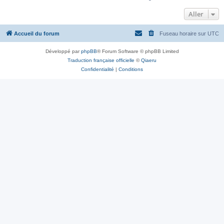
Aller
Accueil du forum
Fuseau horaire sur
UTC
Développé par
phpBB
® Forum Software © phpBB Limited
Traduction française officielle
©
Qiaeru
Confidentialité
|
Conditions