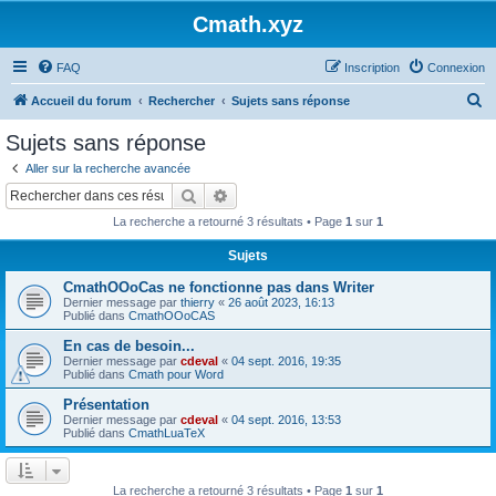
Cmath.xyz
FAQ
Inscription
Connexion
R
Accueil du forum
Rechercher
Sujets sans réponse
e
Sujets sans réponse
c
Aller sur la recherche avancée
h
Rechercher
Recherche avancée
e
La recherche a retourné 3 résultats • Page
1
sur
1
r
Sujets
c
CmathOOoCas ne fonctionne pas dans Writer
h
Dernier message par
thierry
«
26 août 2023, 16:13
e
Publié dans
CmathOOoCAS
r
En cas de besoin...
Dernier message par
cdeval
«
04 sept. 2016, 19:35
Publié dans
Cmath pour Word
Présentation
Dernier message par
cdeval
«
04 sept. 2016, 13:53
Publié dans
CmathLuaTeX
La recherche a retourné 3 résultats • Page
1
sur
1