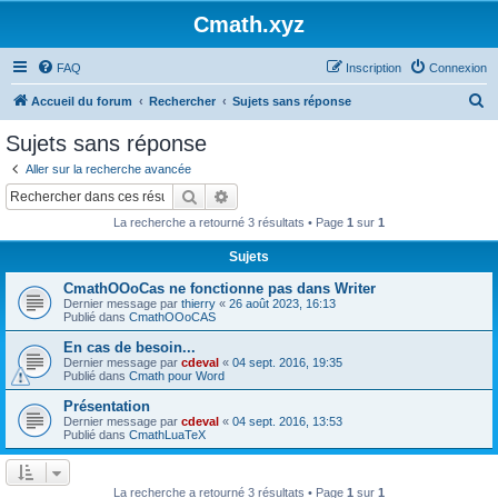
Cmath.xyz
FAQ
Inscription
Connexion
R
Accueil du forum
Rechercher
Sujets sans réponse
e
Sujets sans réponse
c
Aller sur la recherche avancée
h
Rechercher
Recherche avancée
e
La recherche a retourné 3 résultats • Page
1
sur
1
r
Sujets
c
CmathOOoCas ne fonctionne pas dans Writer
h
Dernier message par
thierry
«
26 août 2023, 16:13
e
Publié dans
CmathOOoCAS
r
En cas de besoin...
Dernier message par
cdeval
«
04 sept. 2016, 19:35
Publié dans
Cmath pour Word
Présentation
Dernier message par
cdeval
«
04 sept. 2016, 13:53
Publié dans
CmathLuaTeX
La recherche a retourné 3 résultats • Page
1
sur
1