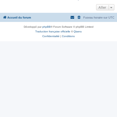
Aller
Accueil du forum
Fuseau horaire sur
UTC
Développé par
phpBB
® Forum Software © phpBB Limited
Traduction française officielle
©
Qiaeru
Confidentialité
|
Conditions