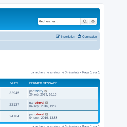
Rechercher
Recherche avancé
Inscription
Connexion
La recherche a retourné 3 résultats • Page
1
sur
1
VUES
DERNIER MESSAGE
par
thierry
32945
26 août 2023, 16:13
par
cdeval
22127
04 sept. 2016, 19:35
par
cdeval
24184
04 sept. 2016, 13:53
La recherche a retourné 3 résultats • Page
1
sur
1