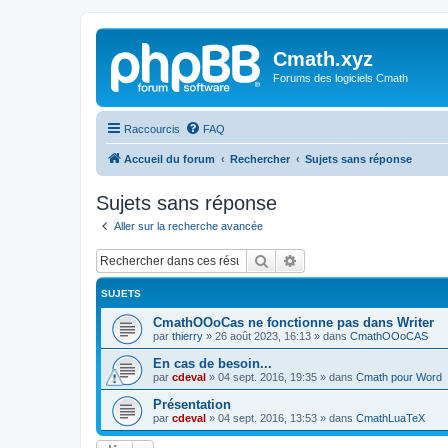
Cmath.xyz
Forums des logiciels Cmath
Raccourcis
FAQ
Accueil du forum
Rechercher
Sujets sans réponse
Sujets sans réponse
Aller sur la recherche avancée
Rechercher
Recherche avancée
SUJETS
CmathOOoCas ne fonctionne pas dans Writer
par
thierry
»
26 août 2023, 16:13
» dans
CmathOOoCAS
En cas de besoin...
par
cdeval
»
04 sept. 2016, 19:35
» dans
Cmath pour Word
Présentation
par
cdeval
»
04 sept. 2016, 13:53
» dans
CmathLuaTeX