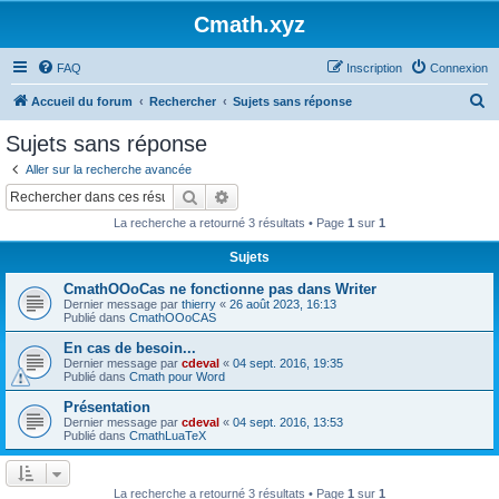
Cmath.xyz
FAQ
Inscription
Connexion
R
Accueil du forum
Rechercher
Sujets sans réponse
e
Sujets sans réponse
c
Aller sur la recherche avancée
h
Rechercher
Recherche avancée
e
La recherche a retourné 3 résultats • Page
1
sur
1
r
Sujets
c
CmathOOoCas ne fonctionne pas dans Writer
h
Dernier message par
thierry
«
26 août 2023, 16:13
e
Publié dans
CmathOOoCAS
r
En cas de besoin...
Dernier message par
cdeval
«
04 sept. 2016, 19:35
Publié dans
Cmath pour Word
Présentation
Dernier message par
cdeval
«
04 sept. 2016, 13:53
Publié dans
CmathLuaTeX
La recherche a retourné 3 résultats • Page
1
sur
1