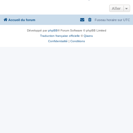
Aller
Accueil du forum
Fuseau horaire sur
UTC
Développé par
phpBB
® Forum Software © phpBB Limited
Traduction française officielle
©
Qiaeru
Confidentialité
|
Conditions