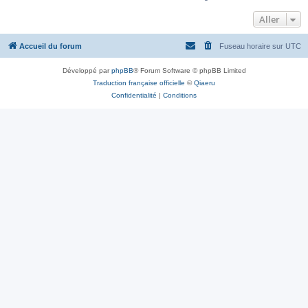
Aller
Accueil du forum
Fuseau horaire sur
UTC
Développé par
phpBB
® Forum Software © phpBB Limited
Traduction française officielle
©
Qiaeru
Confidentialité
|
Conditions