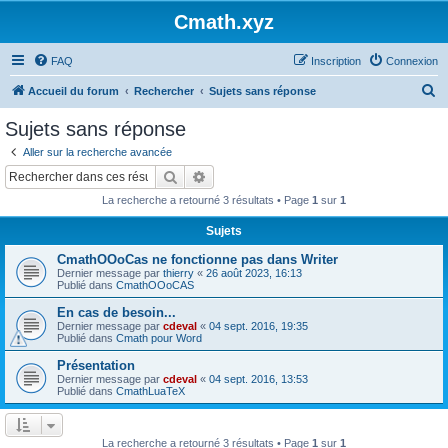
Cmath.xyz
FAQ
Inscription
Connexion
R
Accueil du forum
Rechercher
Sujets sans réponse
e
Sujets sans réponse
c
Aller sur la recherche avancée
h
Rechercher
Recherche avancée
e
La recherche a retourné 3 résultats • Page
1
sur
1
r
Sujets
c
CmathOOoCas ne fonctionne pas dans Writer
h
Dernier message par
thierry
«
26 août 2023, 16:13
e
Publié dans
CmathOOoCAS
r
En cas de besoin...
Dernier message par
cdeval
«
04 sept. 2016, 19:35
Publié dans
Cmath pour Word
Présentation
Dernier message par
cdeval
«
04 sept. 2016, 13:53
Publié dans
CmathLuaTeX
La recherche a retourné 3 résultats • Page
1
sur
1