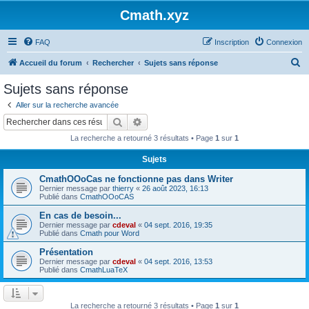
Cmath.xyz
FAQ
Inscription
Connexion
R
Accueil du forum
Rechercher
Sujets sans réponse
e
Sujets sans réponse
c
Aller sur la recherche avancée
h
Rechercher
Recherche avancée
e
La recherche a retourné 3 résultats • Page
1
sur
1
r
Sujets
c
CmathOOoCas ne fonctionne pas dans Writer
h
Dernier message par
thierry
«
26 août 2023, 16:13
e
Publié dans
CmathOOoCAS
r
En cas de besoin...
Dernier message par
cdeval
«
04 sept. 2016, 19:35
Publié dans
Cmath pour Word
Présentation
Dernier message par
cdeval
«
04 sept. 2016, 13:53
Publié dans
CmathLuaTeX
La recherche a retourné 3 résultats • Page
1
sur
1