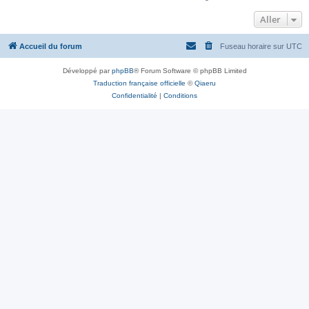
Aller
Accueil du forum
Fuseau horaire sur
UTC
Développé par
phpBB
® Forum Software © phpBB Limited
Traduction française officielle
©
Qiaeru
Confidentialité
|
Conditions