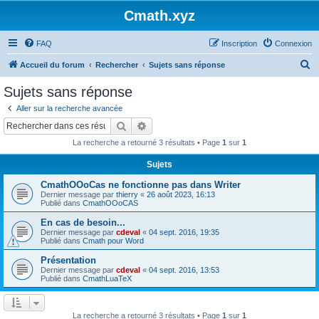
Cmath.xyz
FAQ
Inscription
Connexion
R
Accueil du forum
Rechercher
Sujets sans réponse
e
Sujets sans réponse
c
Aller sur la recherche avancée
h
Rechercher
Recherche avancée
e
La recherche a retourné 3 résultats • Page
1
sur
1
r
Sujets
c
CmathOOoCas ne fonctionne pas dans Writer
h
Dernier message par
thierry
«
26 août 2023, 16:13
e
Publié dans
CmathOOoCAS
r
En cas de besoin...
Dernier message par
cdeval
«
04 sept. 2016, 19:35
Publié dans
Cmath pour Word
Présentation
Dernier message par
cdeval
«
04 sept. 2016, 13:53
Publié dans
CmathLuaTeX
La recherche a retourné 3 résultats • Page
1
sur
1