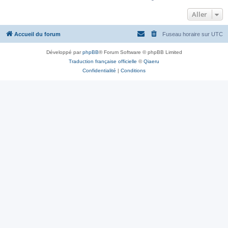
Aller
Accueil du forum
Fuseau horaire sur
UTC
Développé par
phpBB
® Forum Software © phpBB Limited
Traduction française officielle
©
Qiaeru
Confidentialité
|
Conditions