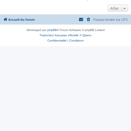
Aller
Accueil du forum
Fuseau horaire sur
UTC
Développé par
phpBB
® Forum Software © phpBB Limited
Traduction française officielle
©
Qiaeru
Confidentialité
|
Conditions