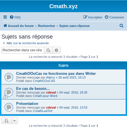
Cmath.xyz
FAQ
Inscription
Connexion
R
Accueil du forum
Rechercher
Sujets sans réponse
e
Sujets sans réponse
c
Aller sur la recherche avancée
h
Rechercher
Recherche avancée
e
La recherche a retourné 3 résultats • Page
1
sur
1
r
Sujets
c
CmathOOoCas ne fonctionne pas dans Writer
h
Dernier message par
thierry
«
26 août 2023, 16:13
e
Publié dans
CmathOOoCAS
r
En cas de besoin...
Dernier message par
cdeval
«
04 sept. 2016, 19:35
Publié dans
Cmath pour Word
Présentation
Dernier message par
cdeval
«
04 sept. 2016, 13:53
Publié dans
CmathLuaTeX
La recherche a retourné 3 résultats • Page
1
sur
1