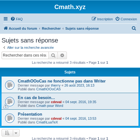
Cmath.xyz
FAQ
Inscription
Connexion
R
Accueil du forum
Rechercher
Sujets sans réponse
e
Sujets sans réponse
c
Aller sur la recherche avancée
h
Rechercher
Recherche avancée
e
La recherche a retourné 3 résultats • Page
1
sur
1
r
Sujets
c
CmathOOoCas ne fonctionne pas dans Writer
h
Dernier message par
thierry
«
26 août 2023, 16:13
e
Publié dans
CmathOOoCAS
r
En cas de besoin...
Dernier message par
cdeval
«
04 sept. 2016, 19:35
Publié dans
Cmath pour Word
Présentation
Dernier message par
cdeval
«
04 sept. 2016, 13:53
Publié dans
CmathLuaTeX
La recherche a retourné 3 résultats • Page
1
sur
1