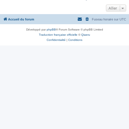
Aller
Accueil du forum
Fuseau horaire sur
UTC
Développé par
phpBB
® Forum Software © phpBB Limited
Traduction française officielle
©
Qiaeru
Confidentialité
|
Conditions