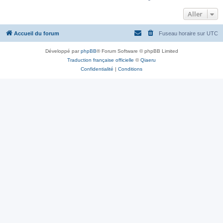
Aller
Accueil du forum
Fuseau horaire sur
UTC
Développé par
phpBB
® Forum Software © phpBB Limited
Traduction française officielle
©
Qiaeru
Confidentialité
|
Conditions