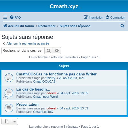
Cmath.xyz
FAQ
Inscription
Connexion
R
Accueil du forum
Rechercher
Sujets sans réponse
e
Sujets sans réponse
c
Aller sur la recherche avancée
h
Rechercher
Recherche avancée
e
La recherche a retourné 3 résultats • Page
1
sur
1
r
Sujets
c
CmathOOoCas ne fonctionne pas dans Writer
h
Dernier message par
thierry
«
26 août 2023, 16:13
e
Publié dans
CmathOOoCAS
r
En cas de besoin...
Dernier message par
cdeval
«
04 sept. 2016, 19:35
Publié dans
Cmath pour Word
Présentation
Dernier message par
cdeval
«
04 sept. 2016, 13:53
Publié dans
CmathLuaTeX
La recherche a retourné 3 résultats • Page
1
sur
1