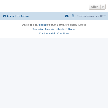
Aller
Accueil du forum
Fuseau horaire sur
UTC
Développé par
phpBB
® Forum Software © phpBB Limited
Traduction française officielle
©
Qiaeru
Confidentialité
|
Conditions