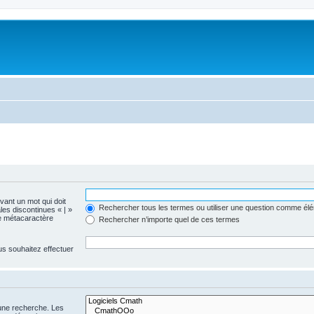
evant un mot qui doit
Rechercher tous les termes ou utiliser une question comme él
les discontinues « | »
me métacaractère
Rechercher n’importe quel de ces termes
us souhaitez effectuer
 une recherche. Les