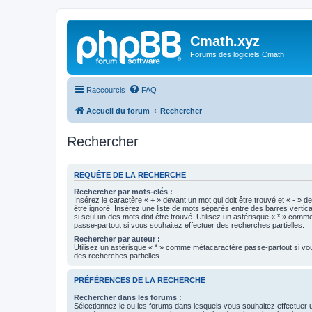
Cmath.xyz
Forums des logiciels Cmath
Raccourcis
FAQ
Accueil du forum
Rechercher
Rechercher
REQUÊTE DE LA RECHERCHE
Rechercher par mots-clés :
Insérez le caractère « + » devant un mot qui doit être trouvé et « - » d
être ignoré. Insérez une liste de mots séparés entre des barres vertica
si seul un des mots doit être trouvé. Utilisez un astérisque « * » com
passe-partout si vous souhaitez effectuer des recherches partielles.
Rechercher par auteur :
Utilisez un astérisque « * » comme métacaractère passe-partout si vo
des recherches partielles.
PRÉFÉRENCES DE LA RECHERCHE
Rechercher dans les forums :
Sélectionnez le ou les forums dans lesquels vous souhaitez effectuer