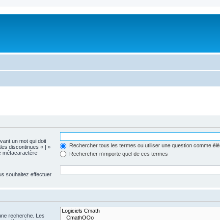
evant un mot qui doit
Rechercher tous les termes ou utiliser une question comme él
les discontinues « | »
me métacaractère
Rechercher n’importe quel de ces termes
us souhaitez effectuer
 une recherche. Les