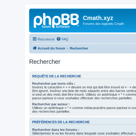
Cmath.xyz
Forums des logiciels Cmath
Raccourcis
FAQ
Accueil du forum
Rechercher
Rechercher
REQUÊTE DE LA RECHERCHE
Rechercher par mots-clés :
Insérez le caractère « + » devant un mot qui doit être trouvé et « - » d
être ignoré. Insérez une liste de mots séparés entre des barres vertica
si seul un des mots doit être trouvé. Utilisez un astérisque « * » com
passe-partout si vous souhaitez effectuer des recherches partielles.
Rechercher par auteur :
Utilisez un astérisque « * » comme métacaractère passe-partout si vo
des recherches partielles.
PRÉFÉRENCES DE LA RECHERCHE
Rechercher dans les forums :
Sélectionnez le ou les forums dans lesquels vous souhaitez effectuer