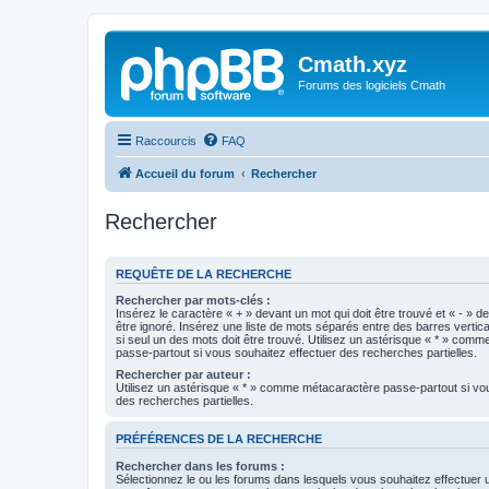
Cmath.xyz
Forums des logiciels Cmath
Raccourcis
FAQ
Accueil du forum
Rechercher
Rechercher
REQUÊTE DE LA RECHERCHE
Rechercher par mots-clés :
Insérez le caractère « + » devant un mot qui doit être trouvé et « - » d
être ignoré. Insérez une liste de mots séparés entre des barres vertica
si seul un des mots doit être trouvé. Utilisez un astérisque « * » com
passe-partout si vous souhaitez effectuer des recherches partielles.
Rechercher par auteur :
Utilisez un astérisque « * » comme métacaractère passe-partout si vo
des recherches partielles.
PRÉFÉRENCES DE LA RECHERCHE
Rechercher dans les forums :
Sélectionnez le ou les forums dans lesquels vous souhaitez effectuer