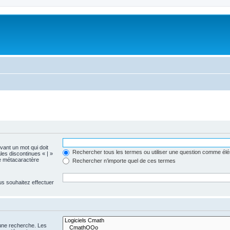
evant un mot qui doit
Rechercher tous les termes ou utiliser une question comme él
les discontinues « | »
me métacaractère
Rechercher n’importe quel de ces termes
us souhaitez effectuer
 une recherche. Les