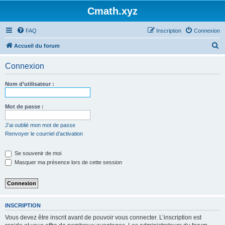
Cmath.xyz
FAQ
Inscription
Connexion
R
Accueil du forum
e
Connexion
c
h
Nom d’utilisateur :
e
r
Mot de passe :
c
J’ai oublié mon mot de passe
h
Renvoyer le courriel d’activation
e
Se souvenir de moi
r
Masquer ma présence lors de cette session
INSCRIPTION
Vous devez être inscrit avant de pouvoir vous connecter. L’inscription est