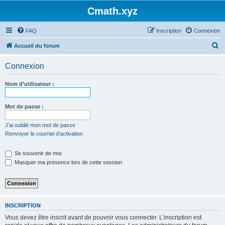
Cmath.xyz
FAQ
Inscription
Connexion
R
Accueil du forum
e
Connexion
c
h
Nom d’utilisateur :
e
r
Mot de passe :
c
J’ai oublié mon mot de passe
h
Renvoyer le courriel d’activation
e
Se souvenir de moi
r
Masquer ma présence lors de cette session
INSCRIPTION
Vous devez être inscrit avant de pouvoir vous connecter. L’inscription est