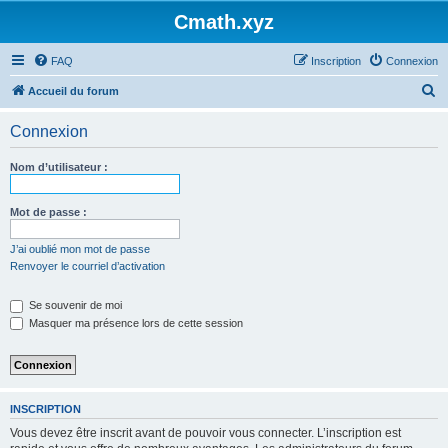
Cmath.xyz
FAQ
Inscription
Connexion
R
Accueil du forum
e
Connexion
c
h
Nom d’utilisateur :
e
r
Mot de passe :
c
J’ai oublié mon mot de passe
h
Renvoyer le courriel d’activation
e
Se souvenir de moi
r
Masquer ma présence lors de cette session
INSCRIPTION
Vous devez être inscrit avant de pouvoir vous connecter. L’inscription est