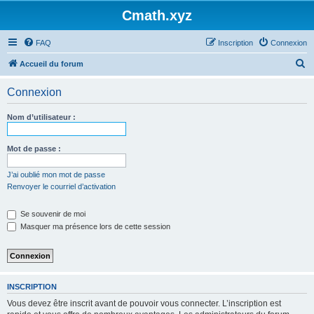
Cmath.xyz
FAQ
Inscription
Connexion
R
Accueil du forum
e
Connexion
c
h
Nom d’utilisateur :
e
r
Mot de passe :
c
J’ai oublié mon mot de passe
h
Renvoyer le courriel d’activation
e
Se souvenir de moi
r
Masquer ma présence lors de cette session
INSCRIPTION
Vous devez être inscrit avant de pouvoir vous connecter. L’inscription est