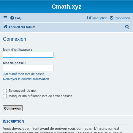
Cmath.xyz
FAQ
Inscription
Connexion
R
Accueil du forum
e
Connexion
c
h
Nom d’utilisateur :
e
r
Mot de passe :
c
J’ai oublié mon mot de passe
h
Renvoyer le courriel d’activation
e
Se souvenir de moi
r
Masquer ma présence lors de cette session
INSCRIPTION
Vous devez être inscrit avant de pouvoir vous connecter. L’inscription est