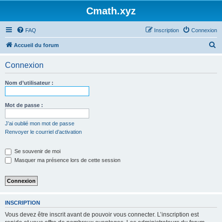
Cmath.xyz
FAQ
Inscription
Connexion
R
Accueil du forum
e
Connexion
c
h
Nom d’utilisateur :
e
r
Mot de passe :
c
J’ai oublié mon mot de passe
h
Renvoyer le courriel d’activation
e
Se souvenir de moi
r
Masquer ma présence lors de cette session
INSCRIPTION
Vous devez être inscrit avant de pouvoir vous connecter. L’inscription est