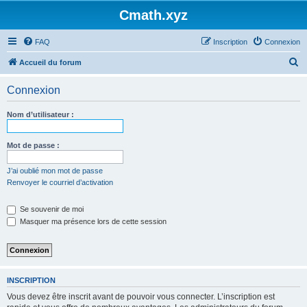
Cmath.xyz
FAQ
Inscription
Connexion
R
Accueil du forum
e
Connexion
c
h
Nom d’utilisateur :
e
r
Mot de passe :
c
J’ai oublié mon mot de passe
h
Renvoyer le courriel d’activation
e
Se souvenir de moi
r
Masquer ma présence lors de cette session
INSCRIPTION
Vous devez être inscrit avant de pouvoir vous connecter. L’inscription est