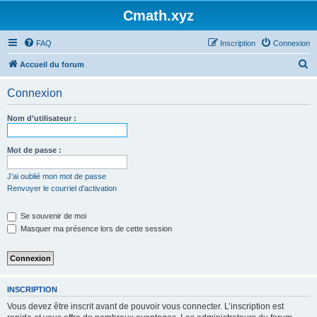
Cmath.xyz
FAQ
Inscription
Connexion
R
Accueil du forum
e
Connexion
c
h
Nom d’utilisateur :
e
r
Mot de passe :
c
J’ai oublié mon mot de passe
h
Renvoyer le courriel d’activation
e
Se souvenir de moi
r
Masquer ma présence lors de cette session
INSCRIPTION
Vous devez être inscrit avant de pouvoir vous connecter. L’inscription est