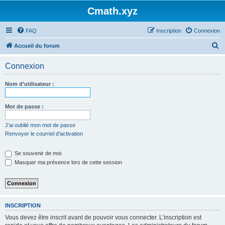
Cmath.xyz
FAQ
Inscription
Connexion
R
Accueil du forum
e
Connexion
c
h
Nom d’utilisateur :
e
r
Mot de passe :
c
J’ai oublié mon mot de passe
h
Renvoyer le courriel d’activation
e
Se souvenir de moi
r
Masquer ma présence lors de cette session
INSCRIPTION
Vous devez être inscrit avant de pouvoir vous connecter. L’inscription est