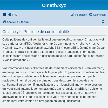
Cmath.xyz
FAQ
Inscription
Connexion
R
Accueil du forum
e
Cmath.xyz - Politique de confidentialité
c
h
Cette politique de confidentialité explique en détail comment « Cmath.xyz » et
ses partenaires affiliés (désignés ci-après par « nous », « notre », « nos »,
e
« Cmath.xyz » et « https://cmath.xyz/phpBB3 ») et phpBB (désigné ci-après par
r
« logiciel phpBB » et « phpBB Limited ») utilisent toutes les informations
collectées lors des sessions d’utilisation de votre part (désignées ci-après par
c
« vos informations »).
h
Vos informations sont collectées de deux manières différentes. Premièrement,
e
en naviguant sur « Cmath.xyz », le logiciel phpBB génèrera un certain nombre
r
de cookies qui sont de petits fichiers téléchargés temporairement par le
navigateur internet de votre ordinateur. Les deux premiers cookies ne
contiennent qu’un identifiant utilisateur et un identifiant anonyme de session
qui vous sont automatiquement assignés par le logiciel phpBB. Un troisième
cookie sera créé lors de votre navigation sur les sujets de « Cmath.xyz »,
archivant de ce fait tous les sujets que vous avez consultés et permettant
d’améliorer votre confort de navigation en tant qu’utilisateur.