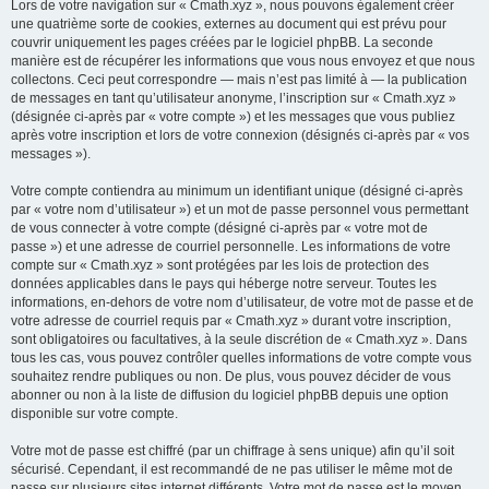
Lors de votre navigation sur « Cmath.xyz », nous pouvons également créer
une quatrième sorte de cookies, externes au document qui est prévu pour
couvrir uniquement les pages créées par le logiciel phpBB. La seconde
manière est de récupérer les informations que vous nous envoyez et que nous
collectons. Ceci peut correspondre — mais n’est pas limité à — la publication
de messages en tant qu’utilisateur anonyme, l’inscription sur « Cmath.xyz »
(désignée ci-après par « votre compte ») et les messages que vous publiez
après votre inscription et lors de votre connexion (désignés ci-après par « vos
messages »).
Votre compte contiendra au minimum un identifiant unique (désigné ci-après
par « votre nom d’utilisateur ») et un mot de passe personnel vous permettant
de vous connecter à votre compte (désigné ci-après par « votre mot de
passe ») et une adresse de courriel personnelle. Les informations de votre
compte sur « Cmath.xyz » sont protégées par les lois de protection des
données applicables dans le pays qui héberge notre serveur. Toutes les
informations, en-dehors de votre nom d’utilisateur, de votre mot de passe et de
votre adresse de courriel requis par « Cmath.xyz » durant votre inscription,
sont obligatoires ou facultatives, à la seule discrétion de « Cmath.xyz ». Dans
tous les cas, vous pouvez contrôler quelles informations de votre compte vous
souhaitez rendre publiques ou non. De plus, vous pouvez décider de vous
abonner ou non à la liste de diffusion du logiciel phpBB depuis une option
disponible sur votre compte.
Votre mot de passe est chiffré (par un chiffrage à sens unique) afin qu’il soit
sécurisé. Cependant, il est recommandé de ne pas utiliser le même mot de
passe sur plusieurs sites internet différents. Votre mot de passe est le moyen