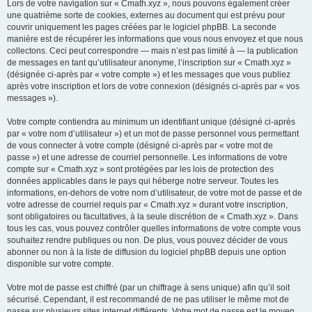
Lors de votre navigation sur « Cmath.xyz », nous pouvons également créer
une quatrième sorte de cookies, externes au document qui est prévu pour
couvrir uniquement les pages créées par le logiciel phpBB. La seconde
manière est de récupérer les informations que vous nous envoyez et que nous
collectons. Ceci peut correspondre — mais n’est pas limité à — la publication
de messages en tant qu’utilisateur anonyme, l’inscription sur « Cmath.xyz »
(désignée ci-après par « votre compte ») et les messages que vous publiez
après votre inscription et lors de votre connexion (désignés ci-après par « vos
messages »).
Votre compte contiendra au minimum un identifiant unique (désigné ci-après
par « votre nom d’utilisateur ») et un mot de passe personnel vous permettant
de vous connecter à votre compte (désigné ci-après par « votre mot de
passe ») et une adresse de courriel personnelle. Les informations de votre
compte sur « Cmath.xyz » sont protégées par les lois de protection des
données applicables dans le pays qui héberge notre serveur. Toutes les
informations, en-dehors de votre nom d’utilisateur, de votre mot de passe et de
votre adresse de courriel requis par « Cmath.xyz » durant votre inscription,
sont obligatoires ou facultatives, à la seule discrétion de « Cmath.xyz ». Dans
tous les cas, vous pouvez contrôler quelles informations de votre compte vous
souhaitez rendre publiques ou non. De plus, vous pouvez décider de vous
abonner ou non à la liste de diffusion du logiciel phpBB depuis une option
disponible sur votre compte.
Votre mot de passe est chiffré (par un chiffrage à sens unique) afin qu’il soit
sécurisé. Cependant, il est recommandé de ne pas utiliser le même mot de
passe sur plusieurs sites internet différents. Votre mot de passe est le moyen