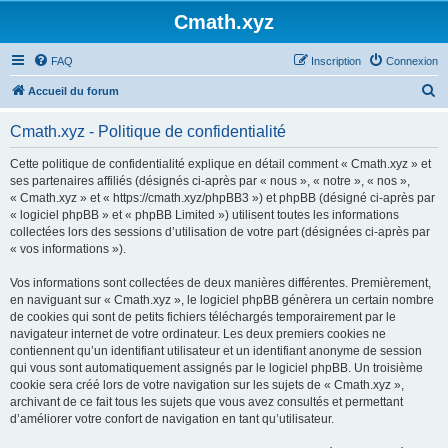
Cmath.xyz
FAQ
Inscription
Connexion
R
Accueil du forum
e
Cmath.xyz - Politique de confidentialité
c
h
Cette politique de confidentialité explique en détail comment « Cmath.xyz » et
ses partenaires affiliés (désignés ci-après par « nous », « notre », « nos »,
e
« Cmath.xyz » et « https://cmath.xyz/phpBB3 ») et phpBB (désigné ci-après par
r
« logiciel phpBB » et « phpBB Limited ») utilisent toutes les informations
collectées lors des sessions d’utilisation de votre part (désignées ci-après par
c
« vos informations »).
h
Vos informations sont collectées de deux manières différentes. Premièrement,
e
en naviguant sur « Cmath.xyz », le logiciel phpBB génèrera un certain nombre
r
de cookies qui sont de petits fichiers téléchargés temporairement par le
navigateur internet de votre ordinateur. Les deux premiers cookies ne
contiennent qu’un identifiant utilisateur et un identifiant anonyme de session
qui vous sont automatiquement assignés par le logiciel phpBB. Un troisième
cookie sera créé lors de votre navigation sur les sujets de « Cmath.xyz »,
archivant de ce fait tous les sujets que vous avez consultés et permettant
d’améliorer votre confort de navigation en tant qu’utilisateur.