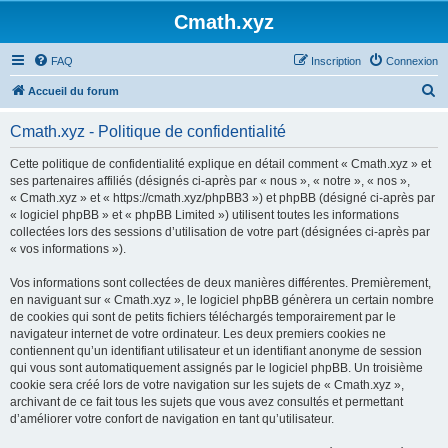
Cmath.xyz
FAQ
Inscription
Connexion
R
Accueil du forum
e
Cmath.xyz - Politique de confidentialité
c
h
Cette politique de confidentialité explique en détail comment « Cmath.xyz » et
ses partenaires affiliés (désignés ci-après par « nous », « notre », « nos »,
e
« Cmath.xyz » et « https://cmath.xyz/phpBB3 ») et phpBB (désigné ci-après par
r
« logiciel phpBB » et « phpBB Limited ») utilisent toutes les informations
collectées lors des sessions d’utilisation de votre part (désignées ci-après par
c
« vos informations »).
h
Vos informations sont collectées de deux manières différentes. Premièrement,
e
en naviguant sur « Cmath.xyz », le logiciel phpBB génèrera un certain nombre
r
de cookies qui sont de petits fichiers téléchargés temporairement par le
navigateur internet de votre ordinateur. Les deux premiers cookies ne
contiennent qu’un identifiant utilisateur et un identifiant anonyme de session
qui vous sont automatiquement assignés par le logiciel phpBB. Un troisième
cookie sera créé lors de votre navigation sur les sujets de « Cmath.xyz »,
archivant de ce fait tous les sujets que vous avez consultés et permettant
d’améliorer votre confort de navigation en tant qu’utilisateur.