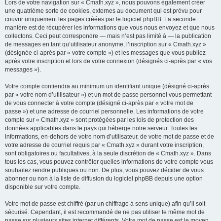
Lors de votre navigation sur « Cmath.xyz », nous pouvons également créer
une quatrième sorte de cookies, externes au document qui est prévu pour
couvrir uniquement les pages créées par le logiciel phpBB. La seconde
manière est de récupérer les informations que vous nous envoyez et que nous
collectons. Ceci peut correspondre — mais n’est pas limité à — la publication
de messages en tant qu’utilisateur anonyme, l’inscription sur « Cmath.xyz »
(désignée ci-après par « votre compte ») et les messages que vous publiez
après votre inscription et lors de votre connexion (désignés ci-après par « vos
messages »).
Votre compte contiendra au minimum un identifiant unique (désigné ci-après
par « votre nom d’utilisateur ») et un mot de passe personnel vous permettant
de vous connecter à votre compte (désigné ci-après par « votre mot de
passe ») et une adresse de courriel personnelle. Les informations de votre
compte sur « Cmath.xyz » sont protégées par les lois de protection des
données applicables dans le pays qui héberge notre serveur. Toutes les
informations, en-dehors de votre nom d’utilisateur, de votre mot de passe et de
votre adresse de courriel requis par « Cmath.xyz » durant votre inscription,
sont obligatoires ou facultatives, à la seule discrétion de « Cmath.xyz ». Dans
tous les cas, vous pouvez contrôler quelles informations de votre compte vous
souhaitez rendre publiques ou non. De plus, vous pouvez décider de vous
abonner ou non à la liste de diffusion du logiciel phpBB depuis une option
disponible sur votre compte.
Votre mot de passe est chiffré (par un chiffrage à sens unique) afin qu’il soit
sécurisé. Cependant, il est recommandé de ne pas utiliser le même mot de
passe sur plusieurs sites internet différents. Votre mot de passe est le moyen