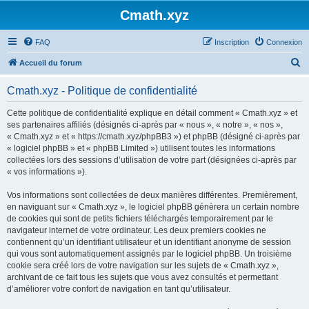
Cmath.xyz
FAQ
Inscription
Connexion
R
Accueil du forum
e
Cmath.xyz - Politique de confidentialité
c
h
Cette politique de confidentialité explique en détail comment « Cmath.xyz » et
ses partenaires affiliés (désignés ci-après par « nous », « notre », « nos »,
e
« Cmath.xyz » et « https://cmath.xyz/phpBB3 ») et phpBB (désigné ci-après par
r
« logiciel phpBB » et « phpBB Limited ») utilisent toutes les informations
collectées lors des sessions d’utilisation de votre part (désignées ci-après par
c
« vos informations »).
h
Vos informations sont collectées de deux manières différentes. Premièrement,
e
en naviguant sur « Cmath.xyz », le logiciel phpBB génèrera un certain nombre
r
de cookies qui sont de petits fichiers téléchargés temporairement par le
navigateur internet de votre ordinateur. Les deux premiers cookies ne
contiennent qu’un identifiant utilisateur et un identifiant anonyme de session
qui vous sont automatiquement assignés par le logiciel phpBB. Un troisième
cookie sera créé lors de votre navigation sur les sujets de « Cmath.xyz »,
archivant de ce fait tous les sujets que vous avez consultés et permettant
d’améliorer votre confort de navigation en tant qu’utilisateur.