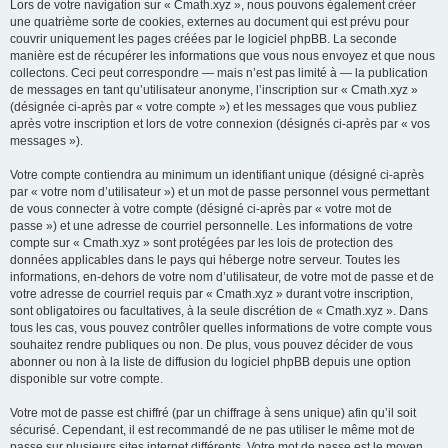
Lors de votre navigation sur « Cmath.xyz », nous pouvons également créer
une quatrième sorte de cookies, externes au document qui est prévu pour
couvrir uniquement les pages créées par le logiciel phpBB. La seconde
manière est de récupérer les informations que vous nous envoyez et que nous
collectons. Ceci peut correspondre — mais n’est pas limité à — la publication
de messages en tant qu’utilisateur anonyme, l’inscription sur « Cmath.xyz »
(désignée ci-après par « votre compte ») et les messages que vous publiez
après votre inscription et lors de votre connexion (désignés ci-après par « vos
messages »).
Votre compte contiendra au minimum un identifiant unique (désigné ci-après
par « votre nom d’utilisateur ») et un mot de passe personnel vous permettant
de vous connecter à votre compte (désigné ci-après par « votre mot de
passe ») et une adresse de courriel personnelle. Les informations de votre
compte sur « Cmath.xyz » sont protégées par les lois de protection des
données applicables dans le pays qui héberge notre serveur. Toutes les
informations, en-dehors de votre nom d’utilisateur, de votre mot de passe et de
votre adresse de courriel requis par « Cmath.xyz » durant votre inscription,
sont obligatoires ou facultatives, à la seule discrétion de « Cmath.xyz ». Dans
tous les cas, vous pouvez contrôler quelles informations de votre compte vous
souhaitez rendre publiques ou non. De plus, vous pouvez décider de vous
abonner ou non à la liste de diffusion du logiciel phpBB depuis une option
disponible sur votre compte.
Votre mot de passe est chiffré (par un chiffrage à sens unique) afin qu’il soit
sécurisé. Cependant, il est recommandé de ne pas utiliser le même mot de
passe sur plusieurs sites internet différents. Votre mot de passe est le moyen