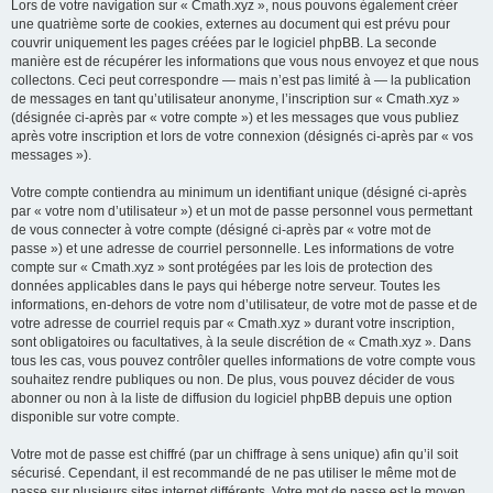
Lors de votre navigation sur « Cmath.xyz », nous pouvons également créer
une quatrième sorte de cookies, externes au document qui est prévu pour
couvrir uniquement les pages créées par le logiciel phpBB. La seconde
manière est de récupérer les informations que vous nous envoyez et que nous
collectons. Ceci peut correspondre — mais n’est pas limité à — la publication
de messages en tant qu’utilisateur anonyme, l’inscription sur « Cmath.xyz »
(désignée ci-après par « votre compte ») et les messages que vous publiez
après votre inscription et lors de votre connexion (désignés ci-après par « vos
messages »).
Votre compte contiendra au minimum un identifiant unique (désigné ci-après
par « votre nom d’utilisateur ») et un mot de passe personnel vous permettant
de vous connecter à votre compte (désigné ci-après par « votre mot de
passe ») et une adresse de courriel personnelle. Les informations de votre
compte sur « Cmath.xyz » sont protégées par les lois de protection des
données applicables dans le pays qui héberge notre serveur. Toutes les
informations, en-dehors de votre nom d’utilisateur, de votre mot de passe et de
votre adresse de courriel requis par « Cmath.xyz » durant votre inscription,
sont obligatoires ou facultatives, à la seule discrétion de « Cmath.xyz ». Dans
tous les cas, vous pouvez contrôler quelles informations de votre compte vous
souhaitez rendre publiques ou non. De plus, vous pouvez décider de vous
abonner ou non à la liste de diffusion du logiciel phpBB depuis une option
disponible sur votre compte.
Votre mot de passe est chiffré (par un chiffrage à sens unique) afin qu’il soit
sécurisé. Cependant, il est recommandé de ne pas utiliser le même mot de
passe sur plusieurs sites internet différents. Votre mot de passe est le moyen