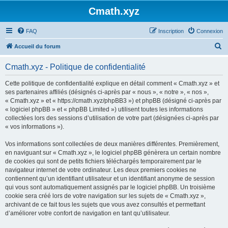
Cmath.xyz
FAQ
Inscription
Connexion
R
Accueil du forum
e
Cmath.xyz - Politique de confidentialité
c
h
Cette politique de confidentialité explique en détail comment « Cmath.xyz » et
ses partenaires affiliés (désignés ci-après par « nous », « notre », « nos »,
e
« Cmath.xyz » et « https://cmath.xyz/phpBB3 ») et phpBB (désigné ci-après par
r
« logiciel phpBB » et « phpBB Limited ») utilisent toutes les informations
collectées lors des sessions d’utilisation de votre part (désignées ci-après par
c
« vos informations »).
h
Vos informations sont collectées de deux manières différentes. Premièrement,
e
en naviguant sur « Cmath.xyz », le logiciel phpBB génèrera un certain nombre
r
de cookies qui sont de petits fichiers téléchargés temporairement par le
navigateur internet de votre ordinateur. Les deux premiers cookies ne
contiennent qu’un identifiant utilisateur et un identifiant anonyme de session
qui vous sont automatiquement assignés par le logiciel phpBB. Un troisième
cookie sera créé lors de votre navigation sur les sujets de « Cmath.xyz »,
archivant de ce fait tous les sujets que vous avez consultés et permettant
d’améliorer votre confort de navigation en tant qu’utilisateur.