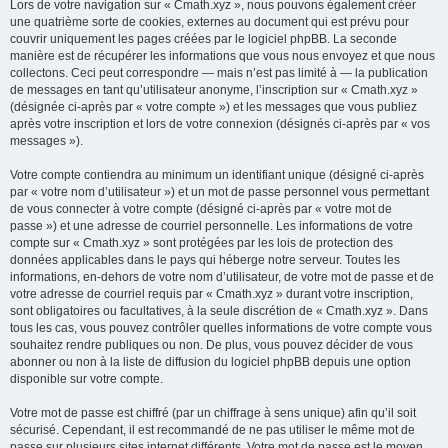
Lors de votre navigation sur « Cmath.xyz », nous pouvons également créer
une quatrième sorte de cookies, externes au document qui est prévu pour
couvrir uniquement les pages créées par le logiciel phpBB. La seconde
manière est de récupérer les informations que vous nous envoyez et que nous
collectons. Ceci peut correspondre — mais n’est pas limité à — la publication
de messages en tant qu’utilisateur anonyme, l’inscription sur « Cmath.xyz »
(désignée ci-après par « votre compte ») et les messages que vous publiez
après votre inscription et lors de votre connexion (désignés ci-après par « vos
messages »).
Votre compte contiendra au minimum un identifiant unique (désigné ci-après
par « votre nom d’utilisateur ») et un mot de passe personnel vous permettant
de vous connecter à votre compte (désigné ci-après par « votre mot de
passe ») et une adresse de courriel personnelle. Les informations de votre
compte sur « Cmath.xyz » sont protégées par les lois de protection des
données applicables dans le pays qui héberge notre serveur. Toutes les
informations, en-dehors de votre nom d’utilisateur, de votre mot de passe et de
votre adresse de courriel requis par « Cmath.xyz » durant votre inscription,
sont obligatoires ou facultatives, à la seule discrétion de « Cmath.xyz ». Dans
tous les cas, vous pouvez contrôler quelles informations de votre compte vous
souhaitez rendre publiques ou non. De plus, vous pouvez décider de vous
abonner ou non à la liste de diffusion du logiciel phpBB depuis une option
disponible sur votre compte.
Votre mot de passe est chiffré (par un chiffrage à sens unique) afin qu’il soit
sécurisé. Cependant, il est recommandé de ne pas utiliser le même mot de
passe sur plusieurs sites internet différents. Votre mot de passe est le moyen