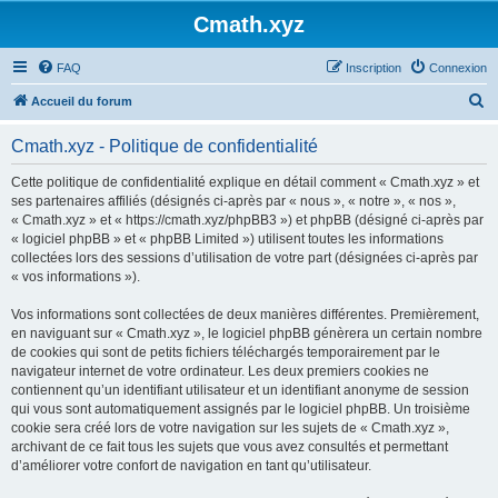
Cmath.xyz
FAQ
Inscription
Connexion
R
Accueil du forum
e
Cmath.xyz - Politique de confidentialité
c
h
Cette politique de confidentialité explique en détail comment « Cmath.xyz » et
ses partenaires affiliés (désignés ci-après par « nous », « notre », « nos »,
e
« Cmath.xyz » et « https://cmath.xyz/phpBB3 ») et phpBB (désigné ci-après par
r
« logiciel phpBB » et « phpBB Limited ») utilisent toutes les informations
collectées lors des sessions d’utilisation de votre part (désignées ci-après par
c
« vos informations »).
h
Vos informations sont collectées de deux manières différentes. Premièrement,
e
en naviguant sur « Cmath.xyz », le logiciel phpBB génèrera un certain nombre
r
de cookies qui sont de petits fichiers téléchargés temporairement par le
navigateur internet de votre ordinateur. Les deux premiers cookies ne
contiennent qu’un identifiant utilisateur et un identifiant anonyme de session
qui vous sont automatiquement assignés par le logiciel phpBB. Un troisième
cookie sera créé lors de votre navigation sur les sujets de « Cmath.xyz »,
archivant de ce fait tous les sujets que vous avez consultés et permettant
d’améliorer votre confort de navigation en tant qu’utilisateur.