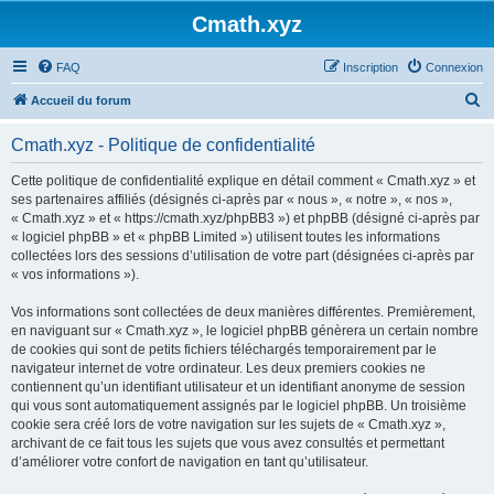
Cmath.xyz
FAQ
Inscription
Connexion
R
Accueil du forum
e
Cmath.xyz - Politique de confidentialité
c
h
Cette politique de confidentialité explique en détail comment « Cmath.xyz » et
ses partenaires affiliés (désignés ci-après par « nous », « notre », « nos »,
e
« Cmath.xyz » et « https://cmath.xyz/phpBB3 ») et phpBB (désigné ci-après par
r
« logiciel phpBB » et « phpBB Limited ») utilisent toutes les informations
collectées lors des sessions d’utilisation de votre part (désignées ci-après par
c
« vos informations »).
h
Vos informations sont collectées de deux manières différentes. Premièrement,
e
en naviguant sur « Cmath.xyz », le logiciel phpBB génèrera un certain nombre
r
de cookies qui sont de petits fichiers téléchargés temporairement par le
navigateur internet de votre ordinateur. Les deux premiers cookies ne
contiennent qu’un identifiant utilisateur et un identifiant anonyme de session
qui vous sont automatiquement assignés par le logiciel phpBB. Un troisième
cookie sera créé lors de votre navigation sur les sujets de « Cmath.xyz »,
archivant de ce fait tous les sujets que vous avez consultés et permettant
d’améliorer votre confort de navigation en tant qu’utilisateur.