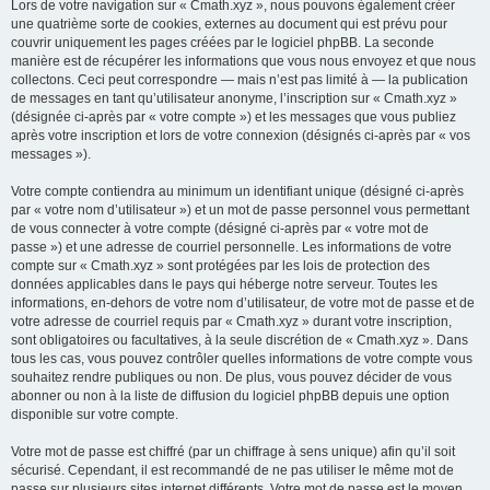
Lors de votre navigation sur « Cmath.xyz », nous pouvons également créer
une quatrième sorte de cookies, externes au document qui est prévu pour
couvrir uniquement les pages créées par le logiciel phpBB. La seconde
manière est de récupérer les informations que vous nous envoyez et que nous
collectons. Ceci peut correspondre — mais n’est pas limité à — la publication
de messages en tant qu’utilisateur anonyme, l’inscription sur « Cmath.xyz »
(désignée ci-après par « votre compte ») et les messages que vous publiez
après votre inscription et lors de votre connexion (désignés ci-après par « vos
messages »).
Votre compte contiendra au minimum un identifiant unique (désigné ci-après
par « votre nom d’utilisateur ») et un mot de passe personnel vous permettant
de vous connecter à votre compte (désigné ci-après par « votre mot de
passe ») et une adresse de courriel personnelle. Les informations de votre
compte sur « Cmath.xyz » sont protégées par les lois de protection des
données applicables dans le pays qui héberge notre serveur. Toutes les
informations, en-dehors de votre nom d’utilisateur, de votre mot de passe et de
votre adresse de courriel requis par « Cmath.xyz » durant votre inscription,
sont obligatoires ou facultatives, à la seule discrétion de « Cmath.xyz ». Dans
tous les cas, vous pouvez contrôler quelles informations de votre compte vous
souhaitez rendre publiques ou non. De plus, vous pouvez décider de vous
abonner ou non à la liste de diffusion du logiciel phpBB depuis une option
disponible sur votre compte.
Votre mot de passe est chiffré (par un chiffrage à sens unique) afin qu’il soit
sécurisé. Cependant, il est recommandé de ne pas utiliser le même mot de
passe sur plusieurs sites internet différents. Votre mot de passe est le moyen